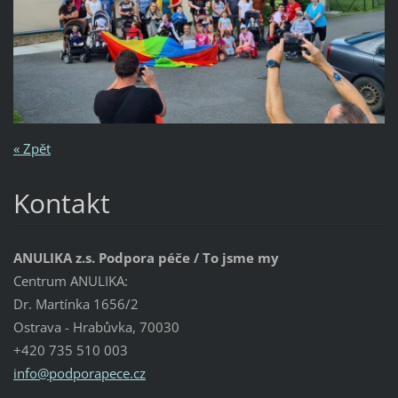
« Zpět
Kontakt
ANULIKA z.s. Podpora péče / To jsme my
Centrum ANULIKA:
Dr. Martínka 1656/2
Ostrava - Hrabůvka, 70030
+420 735 510 003
info@pod
porapece
.cz