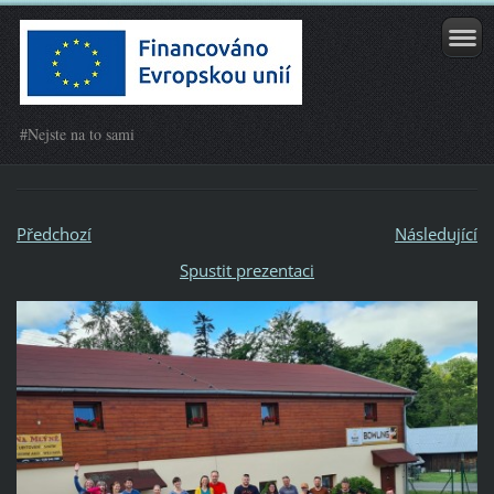
#Nejste na to sami
Předchozí
Následující
Spustit prezentaci