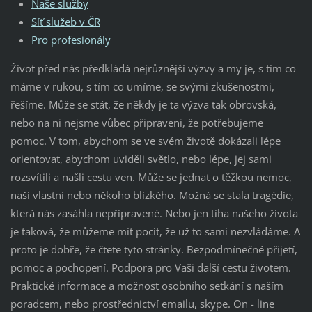
Naše služby
Síť služeb v ČR
Pro profesionály
Život před nás předkládá nejrůznější výzvy a my je, s tím co
máme v rukou, s tím co umíme, se svými zkušenostmi,
řešíme. Může se stát, že někdy je ta výzva tak obrovská,
nebo na ni nejsme vůbec připraveni, že potřebujeme
pomoc. V tom, abychom se ve svém životě dokázali lépe
orientovat, abychom uviděli světlo, nebo lépe, jej sami
rozsvítili a našli cestu ven. Může se jednat o těžkou nemoc,
naši vlastní nebo někoho blízkého. Možná se stala tragédie,
která nás zasáhla nepřipravené. Nebo jen tíha našeho života
je taková, že můžeme mít pocit, že už to sami nezvládáme. A
proto je dobře, že čtete tyto stránky. Bezpodmínečné přijetí,
pomoc a pochopení. Podpora pro Vaši další cestu životem.
Praktické informace a možnost osobního setkání s naším
poradcem, nebo prostřednictví emailu, skype. On - line