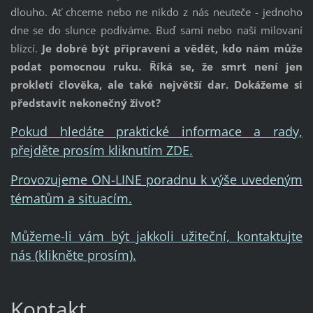
dlouho. Ať chceme nebo ne nikdo z nás neuteče - jednoho
dne se do slunce podíváme. Buď sami nebo naši milovaní
blízcí.
Je dobré být připraveni a vědět, kdo nám může
podat pomocnou ruku. Říká se, že smrt není jen
prokletí člověka, ale také největší dar. Dokážeme si
představit nekonečný život?
Pokud hledáte praktické informace a rady,
přejděte prosím kliknutím ZDE.
Provozujeme ON-LINE poradnu k výše uvedeným
tématům a situacím.
Můžeme-li vám být jakkoli užiteční, kontaktujte
nás (klikněte prosím).
Kontakt