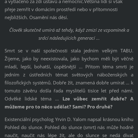
a vytlačeno za zdi ústavů a nemocnic.Většina lidí si však
přeje zemřít v domácím prostředí nebo v přítomnosti
nejbližších. Osamění nás děsí.
Člověk skutečně umírá až tehdy, když zmizí ze vzpomínek a
srdcí následujících generací ...
Smrt se v naší společnosti stala jedním velkým TABU.
Žijeme, jako by neexistovala, jako bychom měli být věčně
mladí, lepší, bohatší, úspěšnější ... Přitom téma smrti je
jedním z ústředních témat světových náboženských a
filozofických systémů. Dobře žít, znamená dobře umírat ... k
tomuto závěru došla řada myslitelů tisíce let před námi.
Odvěké lidské téma ...
Lze vůbec zemřít dobře? A
můžeme pro to něco udělat? Sami? Pro druhé?
Existenciální psycholog Yrvin D. Yalom napsal krásnou knihu
Pohled do slunce. Pohled do slunce (smrt) nás může hodně
naučit, naučit nás lépe žít, ale do slunce se nedá dívat