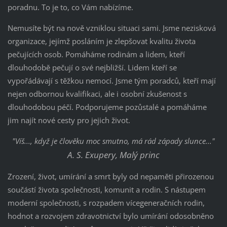
poradnu. To je to, co Vám nabízíme.
Nemusíte být na nově vzniklou situaci sami. Jsme nezisková
organizace, jejímž posláním je zlepšovat kvalitu života
pečujících osob. Pomáháme rodinám a lidem, kteří
dlouhodobě pečují o své nejbližší. Lidem kteří se
vypořádávají s těžkou nemocí. Jsme tým poradců, kteří mají
nejen odbornou kvalifikaci, ale i osobní zkušenost s
dlouhodobou péčí. Podporujeme pozůstalé a pomáháme
jim najít nové cesty pro jejich život.
"Víš..., když je člověku moc smutno, má rád západy slunce..."
A. S. Exupery, Malý princ
Zrození, život, umírání a smrt byly od nepaměti přirozenou
součástí života společnosti, komunit a rodin. S nástupem
moderní společnosti, s rozpadem vícegeneračních rodin,
hodnot a rozvojem zdravotnictví bylo umírání odosobněno