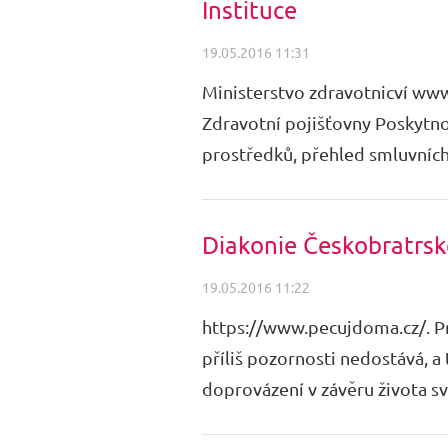
Instituce
19.05.2016 11:31
Ministerstvo zdravotnicví www
Zdravotní pojišťovny Poskytnou
prostředků, přehled smluvních
Diakonie Českobratrsk
19.05.2016 11:22
https://www.pecujdoma.cz/. Pr
příliš pozornosti nedostává, a 
doprovázení v závěru života sv