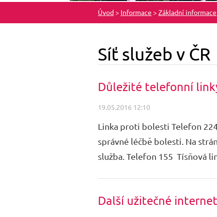
Úvod
>
Informace
>
Základní informace
Síť služeb v ČR
Důležité telefonní link
19.05.2016 12:10
Linka proti bolesti Telefon 2
správné léčbě bolesti. Na strá
služba. Telefon 155 Tísňová li
Další užitečné interne