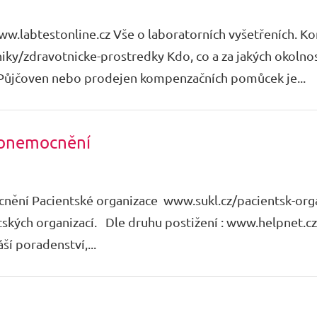
www.labtestonline.cz Vše o laboratorních vyšetřeních.
ky/zdravotnicke-prostredky Kdo, co a za jakých okolno
. Půjčoven nebo prodejen kompenzačních pomůcek je...
 onemocnění
nění Pacientské organizace www.sukl.cz/pacientsk-org
ntských organizací. Dle druhu postižení : www.helpnet.c
ší poradenství,...