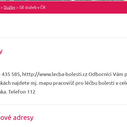
>
Služby
>
Síť služeb v ČR
y
24 435 585, htttp://www.lecba-bolesti.cz Odborníci Vám
nkách najdete mj. mapu pracovišť pro léčbu bolesti v ce
nka. Telefon 112
tové adresy