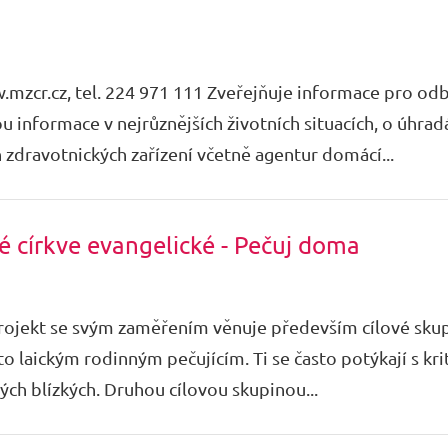
.mzcr.cz, tel. 224 971 111 Zveřejňuje informace pro odb
 informace v nejrůznějších životních situacích, o úhra
 zdravotnických zařízení včetně agentur domácí...
é církve evangelické - Pečuj doma
ojekt se svým zaměřením věnuje především cílové skupin
to laickým rodinným pečujícím. Ti se často potýkají s kri
ých blízkých. Druhou cílovou skupinou...