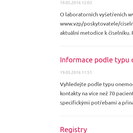
19.05.2016 12:03
O laboratorních vyšetřeních 
www.vzp/poskytovatele/ciselni
aktuální metodice k číselníku
Informace podle typu
19.05.2016 11:51
Vyhledejte podle typu onemoc
kontakty na více než 70 pacie
specifickými potřebami a přiná
Registry