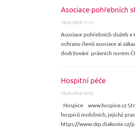
Asociace pohřebních s
19.05.2016 11:15
Asociace pohřebních služeb v 
ochranu členů asociace ai záka
dodržování právních norem ČR a
Hospitní péče
19.05.2016 10:55
Hospice www.hospice.cz Strá
hospiců mobilních, jejichž pr
https://www.skp.diakonie.cz/p