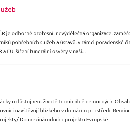
lužeb
ČR je odborně profesní, nevýdělečná organizace, zaměř
zníků pohřebních služeb a ústavů, v rámci poradenské či
 EU, šíření funerální osvěty v naší...
nky o důstojném životě terminálně nemocných. Obsahu
acovníci navštěvují blízkého v domácím prostředí. Remi
rojekty/ Do mezinárodního projektu Evropské...