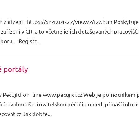
 zařízení - https://snzr.uzis.cz/viewzz/rzz.htm Poskytuj
zařízení v ČR, a to včetně jejich detašovaných pracovišť
oboru. Registr...
é portály
y Pečující on -line www.pecujici.cz Web je pomocníkem p
ící trvalou ošetřovatelskou péči či dohled, přináší info
ovat.cz Jak dobře...