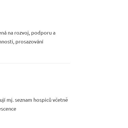
ená na rozvoj, podporu a
nnosti, prosazování
jí mj. seznam hospiců včetně
nescence