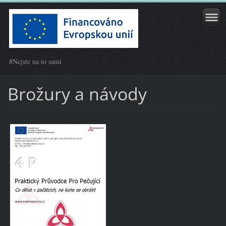
#Nejste na to sami
Brožury a návody