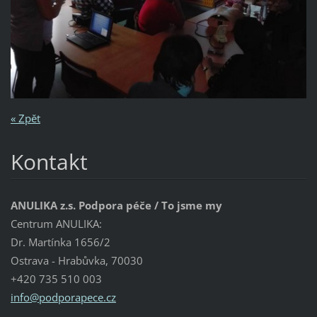
« Zpět
Kontakt
ANULIKA z.s. Podpora péče / To jsme my
Centrum ANULIKA:
Dr. Martínka 1656/2
Ostrava - Hrabůvka, 70030
+420 735 510 003
info@pod
porapece
.cz