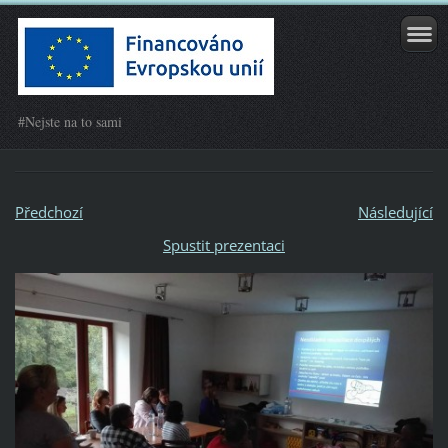
#Nejste na to sami
Předchozí
Následující
Spustit prezentaci