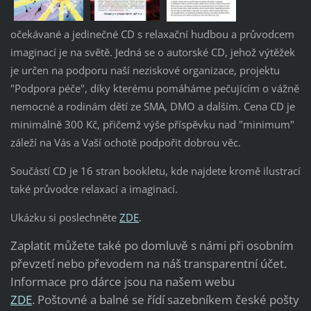
očekávané a jedinečné CD s relaxační hudbou a průvodcem
imaginací je na světě. Jedná se o autorské CD, jehož výtěžek
je určen na podporu naší neziskové organizace, projektu
"Podpora péče", díky kterému pomáháme pečujícím o vážně
nemocné a rodinám dětí ze SMA, DMO a dalším. Cena CD je
minimálně 300 Kč, přičemž výše příspěvku nad "minimum"
záleží na Vás a Vaší ochotě podpořit dobrou věc.
Součástí CD je 16 stran bookletu, kde najdete kromě ilustrací
také průvodce relaxací a imaginací.
Ukázku si poslechněte
ZDE
.
Zaplatit můžete také po domluvě s námi při osobním
převzetí nebo převodem na náš transparentní účet.
Informace pro dárce jsou na našem webu
ZDE
. Poštovné a balné se řídí sazebníkem české pošty