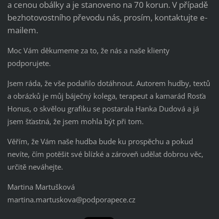
a cenou obálky a je stanoveno na 70 korun. V případě
bezhotovostního převodu nás, prosím, kontaktujte e-
mailem.
Moc Vám děkumeme za to, že nás a naše klienty
podporujete.
Jsem ráda, že vše podařilo dotáhnout. Autorem hudby, textů
a obrázků je můj báječný kolega, terapeut a kamarád Rosťa
Honus, o skvělou grafiku se postarala Hanka Dudová a já
jsem šťastná, že jsem mohla být při tom.
Věřím, že Vám naše hudba bude ku prospěchu a pokud
nevíte, čím potěšit své blízké a zároveň udělat dobrou věc,
určitě neváhejte.
Martina Martušková
martina.martuskova@podporapece.cz