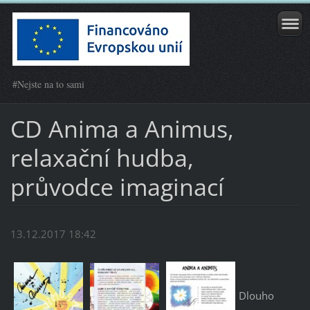
#Nejste na to sami
CD Anima a Animus,
relaxační hudba,
průvodce imaginací
13.12.2017 18:42
Dlouho