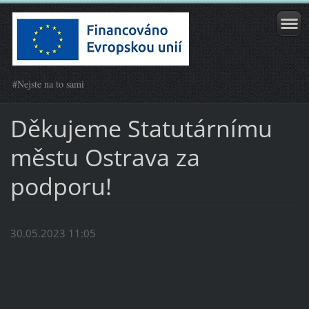
#Nejste na to sami
Děkujeme Statutárnímu
městu Ostrava za
podporu!
30.05.2023 11:05