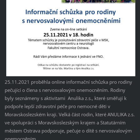
25.11.2021 proběhla online informační schůzka pro rodiny
pečující o člena s nervosvalovým onemocněním. Rodiny
byly seznámeny s aktivitami Anulika z.s., které směřují k
podpoře lepší zdravotní péče pro nemocné děti v
Moravskoslezském kraji. Velká část rodin, které ANULIKA z.s.
ve spolupráci s Moravskoslezským krajem a Statutárním
městem Ostrava podporuje, pečuje o dítě s nervosvalovým
onemocněním.