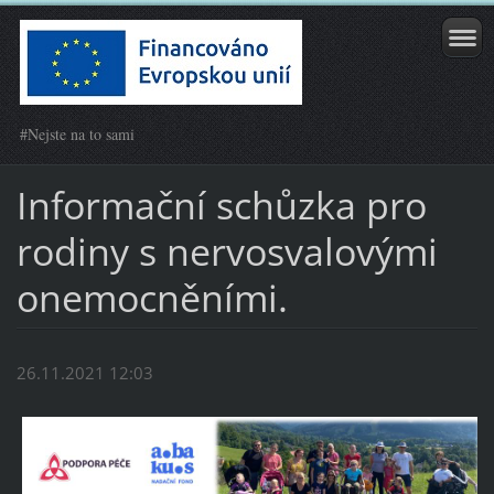
#Nejste na to sami
Informační schůzka pro
rodiny s nervosvalovými
onemocněními.
26.11.2021 12:03