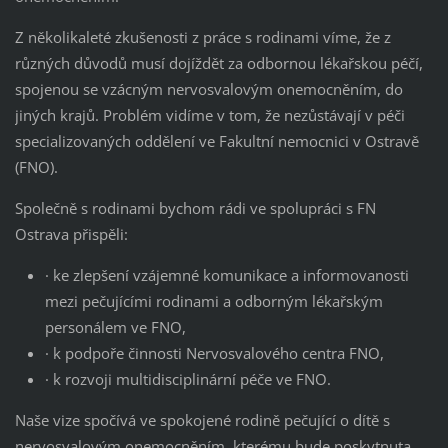
Z několikaleté zkušenosti z práce s rodinami víme, že z
různých důvodů musí dojíždět za odbornou lékařskou péčí,
spojenou se vzácným nervosvalovým onemocněním, do
jiných krajů. Problém vidíme v tom, že nezůstávají v péči
specializovaných oddělení ve Fakultní nemocnici v Ostravě
(FNO).
Společně s rodinami bychom rádi ve spolupráci s FN
Ostrava přispěli:
· ke zlepšení vzájemné komunikace a informovanosti
mezi pečujícími rodinami a odborným lékařským
personálem ve FNO,
· k podpoře činnosti Nervosvalového centra FNO,
· k rozvoji multidisciplinární péče ve FNO.
Naše vize spočívá ve spokojené rodině pečující o dítě s
nervosvalovým onemocněním, kterému bude poskytnuta