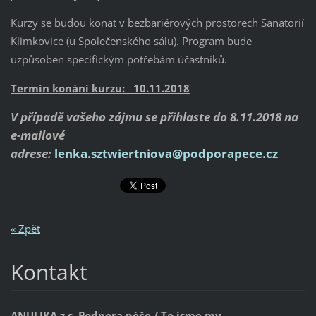
Kurzy se budou konat v bezbariérových prostorech Sanatorií
Klimkovice (u Společenského sálu). Program bude
uzpůsoben specifickým potřebám účastníků.
Termín konání kurzu: 10.11.2018
V případě vašeho zájmu se přihlaste do 8.11.2018 na
e-mailové
adrese:
lenka.sztwiertniova@podporapece.cz
« Zpět
Kontakt
ANULIKA z.s. Podpora péče / To jsme my