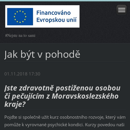
#Nejste na to sami
Jak být v pohodě
01.11.2018 17:30
Jste zdravotně postiženou osobou
či pečujícím z Moravskoslezského
kraje?
Pojďte si společně užít kurz osobnostního rozvoje, který vám
pomůže k vyrovnané psychické kondici. Kurzy povedou naši