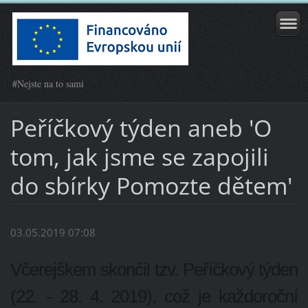
#Nejste na to sami
Peříčkový týden aneb 'O
tom, jak jsme se zapojili
do sbírky Pomozte dětem'
03.05.2019 07:08
Včerejškem skončil tzv. Peříčkový týden
(22. - 28. 4. 2019), což je každoroční