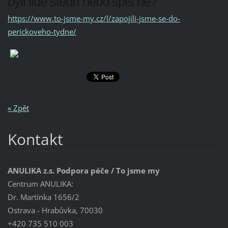
byli lidé štědří nebo spíš ne?
https://www.to-jsme-my.cz/l/zapojili-jsme-se-do-
perickoveho-tydne/
« Zpět
Kontakt
ANULIKA z.s. Podpora péče / To jsme my
Centrum ANULIKA:
Dr. Martínka 1656/2
Ostrava - Hrabůvka, 70030
+420 735 510 003