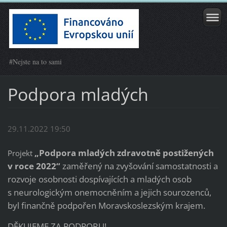
#Nejste na to sami
Podpora mladých
29.11.2022 19:50
„Podpora mladých zdravotně postižených
Projekt
v roce 2022“
zaměřený na zvyšování samostatnosti a
rozvoje osobnosti dospívajících a mladých osob
s neurologickým onemocněním a jejich sourozenců,
byl finančně podpořen Moravskoslezským krajem.
DĚKUJEME ZA PODPORU!