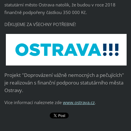
statutární město Ostrava natolik, že budou v roce 2018
finančně podpořeny částkou 350 000 Kč.
DĚKUJEME ZA VŠECHNY POTŘEBNÉ!
Projekt "Doprovázení vážně nemocných a pečujících"
je realizován s finanční podporou statutárního města
Ostravy.
Více informací naleznete zde
www.ostrava.cz
.