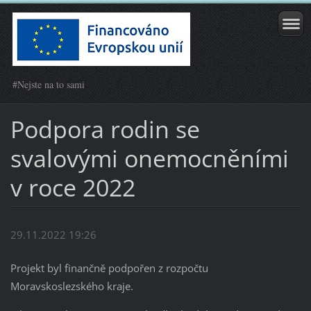
#Nejste na to sami
Podpora rodin se
svalovými onemocněními
v roce 2022
29.11.2022 19:26
Projekt byl finančně podpořen z rozpočtu
Moravskoslezského kraje.