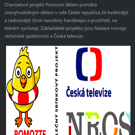
Charitativní projekt Pomozte dětem pomáhá
znevýhodněným dětem v celé České republice žít kvalitnější
a radostnější život navzdory handikepu a prostředí, ve
kterém vyrůstají. Zakladatelé projektu jsou Nadace rozvoje
občanské společnosti a Česká televize.