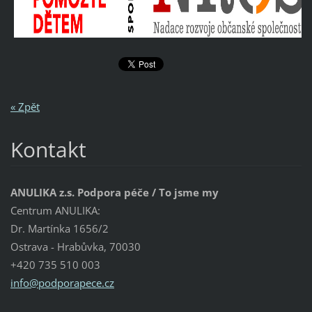
« Zpět
Kontakt
ANULIKA z.s. Podpora péče / To jsme my
Centrum ANULIKA:
Dr. Martínka 1656/2
Ostrava - Hrabůvka, 70030
+420 735 510 003
info@pod
porapece
.cz