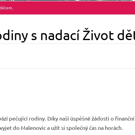
 dětem.
diny s nadací Život d
rovází pečující rodiny. Díky naší úspěšné žádosti o finan
yjet do Malenovic a užít si společný čas na horách.