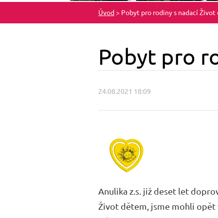
Úvod
>
Pobyt pro rodiny s nadací Život
Pobyt pro ro
24.08.2021 18:09
Anulika z.s. již deset let dop
Život dětem, jsme mohli opět v