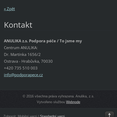
« Zpět
Kontakt
ANULIKA z.s. Podpora péče / To jsme my
Centrum ANULIKA:
Dr. Martínka 1656/2
Ostrava - Hrabůvka, 70030
+420 735 510 003
info@pod
porapece
.cz
© 2016 všechna práva vyhrazena. Anulika, z.s.
Vytvořeno službou
Webnode
Zobrazit:
Mobilní verzi
|
Standardní verzi