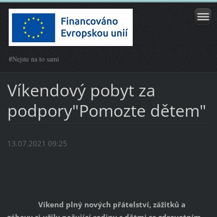
#Nejste na to sami
Víkendový pobyt za
podpory"Pomozte dětem"
13.07.2021 09:25
Víkend plný nových přátelství, zážitků a 