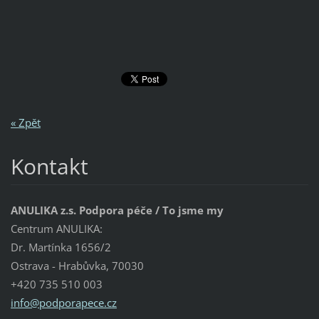
« Zpět
Kontakt
ANULIKA z.s. Podpora péče / To jsme my
Centrum ANULIKA:
Dr. Martínka 1656/2
Ostrava - Hrabůvka, 70030
+420 735 510 003
info@pod
porapece
.cz